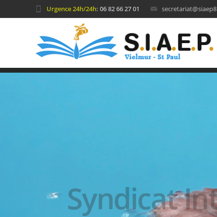
Urgence 24h/24h
: 06 82 66 27 01
secretariat@siaep81
Syndicat I