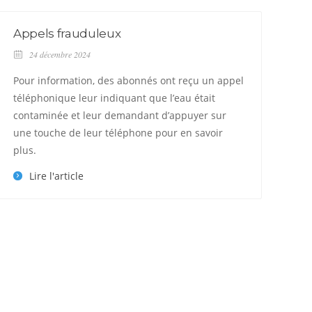
Appels frauduleux
24 décembre 2024
Pour information, des abonnés ont reçu un appel
téléphonique leur indiquant que l’eau était
contaminée et leur demandant d’appuyer sur
une touche de leur téléphone pour en savoir
plus.
Lire l'article
C
Ou
ve
ap
63